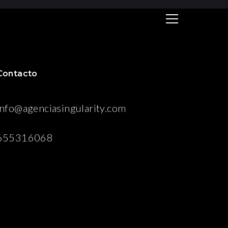
Contacto
info@agenciasingularity.com
655316068